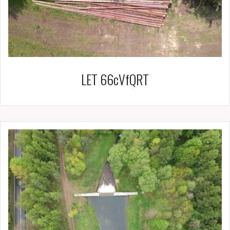
LET 66cVfQRT