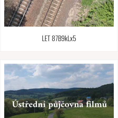
LET 87B9kLx5