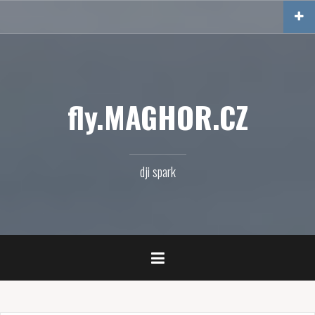
Přejít
k
obsahu
webu
fly.MAGHOR.CZ
dji spark