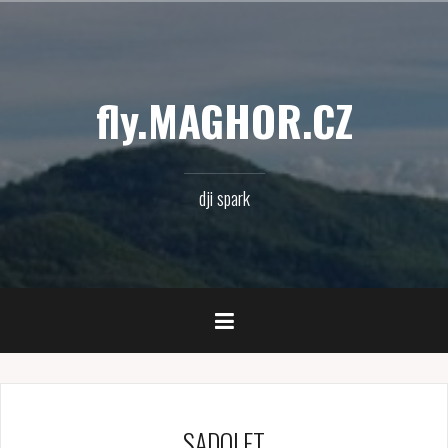
Přejít
k
obsahu
webu
fly.MAGHOR.CZ
dji spark
SADOLET